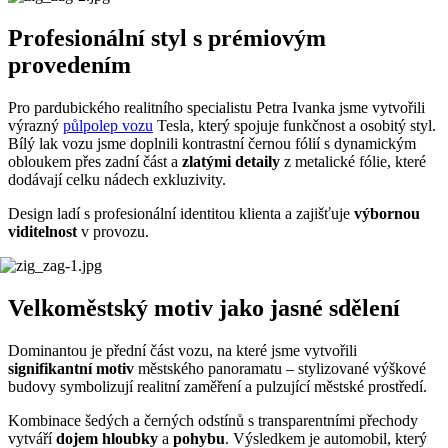
Profesionální styl s prémiovým
provedením
Pro pardubického realitního specialistu Petra Ivanka jsme vytvořili
výrazný
půlpolep vozu
Tesla, který spojuje funkčnost a osobitý styl.
Bílý lak vozu jsme doplnili kontrastní černou fólií s dynamickým
obloukem přes zadní část a
zlatými detaily
z metalické fólie, které
dodávají celku nádech exkluzivity.
Design ladí s profesionální identitou klienta a zajišťuje
výbornou
viditelnost
v provozu.
Velkoměstský motiv jako jasné sdělení
Dominantou je přední část vozu, na které jsme vytvořili
signifikantní motiv
městského panoramatu – stylizované výškové
budovy symbolizují realitní zaměření a pulzující městské prostředí.
Kombinace šedých a černých odstínů s transparentními přechody
vytváří
dojem hloubky
a
pohybu
. Výsledkem je automobil, který