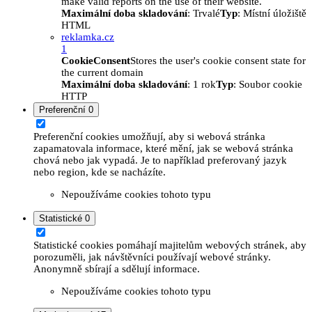
make valid reports on the use of their website.
Maximální doba skladování
: Trvalé
Typ
: Místní úložiště
HTML
reklamka.cz
1
CookieConsent
Stores the user's cookie consent state for
the current domain
Maximální doba skladování
: 1 rok
Typ
: Soubor cookie
HTTP
Preferenční
0
Preferenční cookies umožňují, aby si webová stránka
zapamatovala informace, které mění, jak se webová stránka
chová nebo jak vypadá. Je to například preferovaný jazyk
nebo region, kde se nacházíte.
Nepoužíváme cookies tohoto typu
Statistické
0
Statistické cookies pomáhají majitelům webových stránek, aby
porozuměli, jak návštěvníci používají webové stránky.
Anonymně sbírají a sdělují informace.
Nepoužíváme cookies tohoto typu