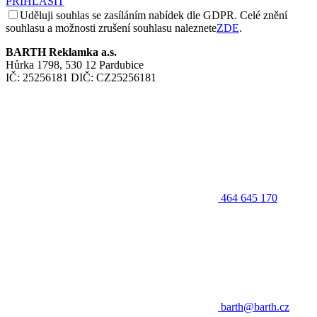
PŘIHLÁSIT
Uděluji souhlas se zasíláním nabídek dle GDPR. Celé znění
souhlasu a možnosti zrušení souhlasu naleznete
ZDE
.
BARTH Reklamka a.s.
Hůrka 1798, 530 12 Pardubice
IČ: 25256181 DIČ: CZ25256181
464 645 170
barth@barth.cz