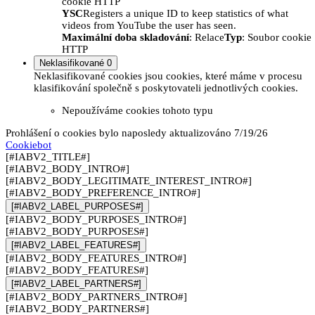
cookie HTTP
YSC
Registers a unique ID to keep statistics of what
videos from YouTube the user has seen.
Maximální doba skladování
: Relace
Typ
: Soubor cookie
HTTP
Neklasifikované
0
Neklasifikované cookies jsou cookies, které máme v procesu
klasifikování společně s poskytovateli jednotlivých cookies.
Nepoužíváme cookies tohoto typu
Prohlášení o cookies bylo naposledy aktualizováno 7/19/26
Cookiebot
[#IABV2_TITLE#]
[#IABV2_BODY_INTRO#]
[#IABV2_BODY_LEGITIMATE_INTEREST_INTRO#]
[#IABV2_BODY_PREFERENCE_INTRO#]
[#IABV2_LABEL_PURPOSES#]
[#IABV2_BODY_PURPOSES_INTRO#]
[#IABV2_BODY_PURPOSES#]
[#IABV2_LABEL_FEATURES#]
[#IABV2_BODY_FEATURES_INTRO#]
[#IABV2_BODY_FEATURES#]
[#IABV2_LABEL_PARTNERS#]
[#IABV2_BODY_PARTNERS_INTRO#]
[#IABV2_BODY_PARTNERS#]