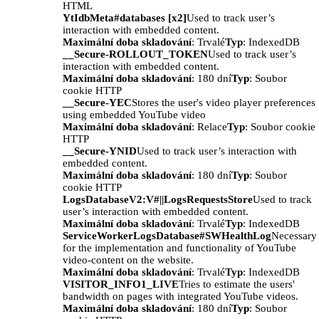
HTML
YtIdbMeta#databases [x2]
Used to track user’s
interaction with embedded content.
Maximální doba skladování
: Trvalé
Typ
: IndexedDB
__Secure-ROLLOUT_TOKEN
Used to track user’s
interaction with embedded content.
Maximální doba skladování
: 180 dní
Typ
: Soubor
cookie HTTP
__Secure-YEC
Stores the user's video player preferences
using embedded YouTube video
Maximální doba skladování
: Relace
Typ
: Soubor cookie
HTTP
__Secure-YNID
Used to track user’s interaction with
embedded content.
Maximální doba skladování
: 180 dní
Typ
: Soubor
cookie HTTP
LogsDatabaseV2:V#||LogsRequestsStore
Used to track
user’s interaction with embedded content.
Maximální doba skladování
: Trvalé
Typ
: IndexedDB
ServiceWorkerLogsDatabase#SWHealthLog
Necessary
for the implementation and functionality of YouTube
video-content on the website.
Maximální doba skladování
: Trvalé
Typ
: IndexedDB
VISITOR_INFO1_LIVE
Tries to estimate the users'
bandwidth on pages with integrated YouTube videos.
Maximální doba skladování
: 180 dní
Typ
: Soubor