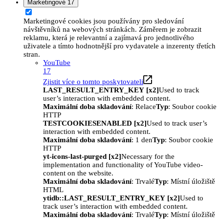
Marketingové
17
Marketingové cookies jsou používány pro sledování
návštěvníků na webových stránkách. Záměrem je zobrazit
reklamu, která je relevantní a zajímavá pro jednotlivého
uživatele a tímto hodnotnější pro vydavatele a inzerenty třetích
stran.
YouTube
17
Zjistit více o tomto poskytovateli
LAST_RESULT_ENTRY_KEY [x2]
Used to track
user’s interaction with embedded content.
Maximální doba skladování
: Relace
Typ
: Soubor cookie
HTTP
TESTCOOKIESENABLED [x2]
Used to track user’s
interaction with embedded content.
Maximální doba skladování
: 1 den
Typ
: Soubor cookie
HTTP
yt-icons-last-purged [x2]
Necessary for the
implementation and functionality of YouTube video-
content on the website.
Maximální doba skladování
: Trvalé
Typ
: Místní úložiště
HTML
ytidb::LAST_RESULT_ENTRY_KEY [x2]
Used to
track user’s interaction with embedded content.
Maximální doba skladování
: Trvalé
Typ
: Místní úložiště